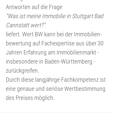
Antworten auf die Frage
“Was ist meine Immobilie in Stuttgart Bad
Cannstatt wert?”
liefert. Wert BW kann bei der Immobi­li­en­
be­wer­tung auf Fachex­per­tise aus über 30
Jahren Erfahrung am Immobi­li­en­markt -
insbe­son­dere in Baden-Württem­berg -
zurück­greifen.
Durch diese langjährge Fachkom­pe­tenz ist
eine genaue und seriöse Wertbe­stim­mung
des Preises möglich.