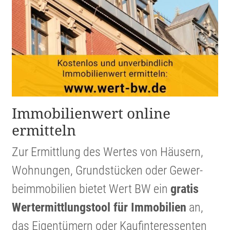
Immobi­li­en­wert online
ermitteln
Zur Ermitt­lung des Wertes von Häusern,
Wohnungen, Grund­stücken oder Gewer­
beim­mo­bi­lien bietet Wert BW ein
gratis
Werter­mitt­lungs­tool für Immobi­lien
an,
das Eigen­tü­mern oder Kaufin­ter­es­senten