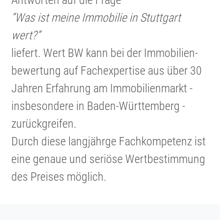
“Was ist meine Immobilie in Stuttgart
wert?”
liefert. Wert BW kann bei der Immobi­li­en­
be­wer­tung auf Fachex­per­tise aus über 30
Jahren Erfahrung am Immobi­li­en­markt -
insbe­son­dere in Baden-Württem­berg -
zurück­greifen.
Durch diese langjährge Fachkom­pe­tenz ist
eine genaue und seriöse Wertbe­stim­mung
des Preises möglich.