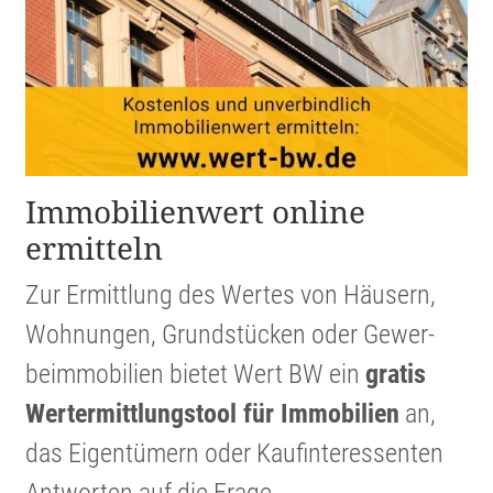
Immobi­li­en­wert online
ermitteln
Zur Ermitt­lung des Wertes von Häusern,
Wohnungen, Grund­stücken oder Gewer­
beim­mo­bi­lien bietet Wert BW ein
gratis
Werter­mitt­lungs­tool für Immobi­lien
an,
das Eigen­tü­mern oder Kaufin­ter­es­senten
Antworten auf die Frage