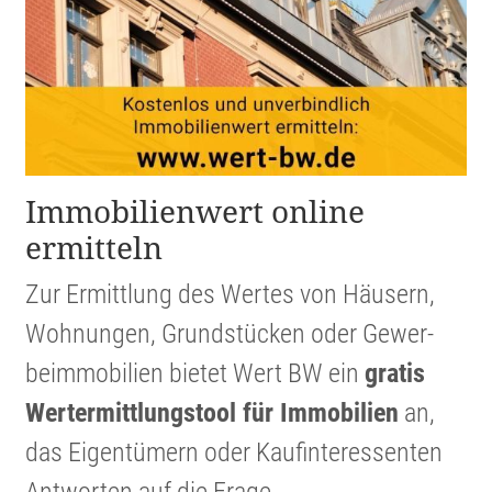
Immobi­li­en­wert online
ermitteln
Zur Ermitt­lung des Wertes von Häusern,
Wohnungen, Grund­stücken oder Gewer­
beim­mo­bi­lien bietet Wert BW ein
gratis
Werter­mitt­lungs­tool für Immobi­lien
an,
das Eigen­tü­mern oder Kaufin­ter­es­senten
Antworten auf die Frage