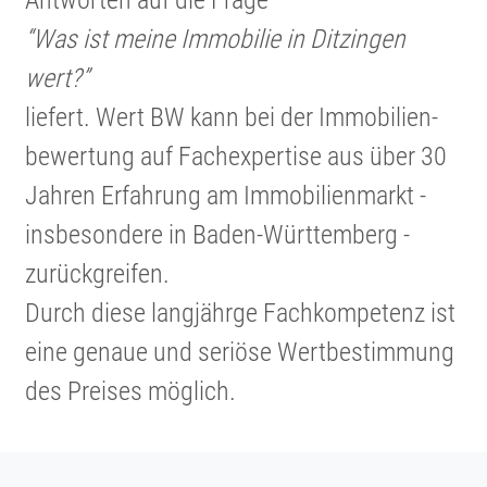
“Was ist meine Immobilie in Ditzingen
wert?”
liefert. Wert BW kann bei der Immobi­li­en­
be­wer­tung auf Fachex­per­tise aus über 30
Jahren Erfahrung am Immobi­li­en­markt -
insbe­son­dere in Baden-Württem­berg -
zurück­greifen.
Durch diese langjährge Fachkom­pe­tenz ist
eine genaue und seriöse Wertbe­stim­mung
des Preises möglich.