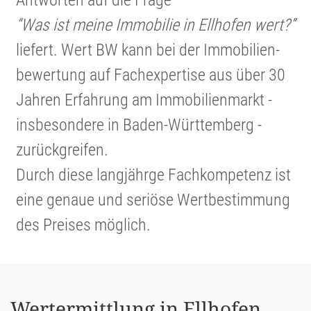
“Was ist meine Immobilie in Ellhofen wert?”
liefert. Wert BW kann bei der Immobi­li­en­
be­wer­tung auf Fachex­per­tise aus über 30
Jahren Erfahrung am Immobi­li­en­markt -
insbe­son­dere in Baden-Württem­berg -
zurück­greifen.
Durch diese langjährge Fachkom­pe­tenz ist
eine genaue und seriöse Wertbe­stim­mung
des Preises möglich.
Wertermittlung in Ellhofen