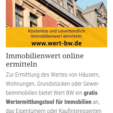
Immobi­li­en­wert online
ermitteln
Zur Ermitt­lung des Wertes von Häusern,
Wohnungen, Grund­stücken oder Gewer­
beim­mo­bi­lien bietet Wert BW ein
gratis
Werter­mitt­lungs­tool für Immobi­lien
an,
das Eigen­tü­mern oder Kaufin­ter­es­senten