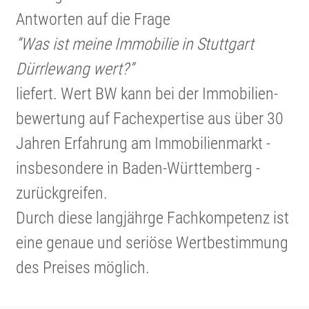
Antworten auf die Frage
“Was ist meine Immobilie in Stuttgart
Dürrlewang wert?”
liefert. Wert BW kann bei der Immobi­li­en­
be­wer­tung auf Fachex­per­tise aus über 30
Jahren Erfahrung am Immobi­li­en­markt -
insbe­son­dere in Baden-Württem­berg -
zurück­greifen.
Durch diese langjährge Fachkom­pe­tenz ist
eine genaue und seriöse Wertbe­stim­mung
des Preises möglich.