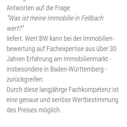
Antworten auf die Frage
“Was ist meine Immobilie in Fellbach
wert?”
liefert. Wert BW kann bei der Immobi­li­en­
be­wer­tung auf Fachex­per­tise aus über 30
Jahren Erfahrung am Immobi­li­en­markt -
insbe­son­dere in Baden-Württem­berg -
zurück­greifen.
Durch diese langjährge Fachkom­pe­tenz ist
eine genaue und seriöse Wertbe­stim­mung
des Preises möglich.