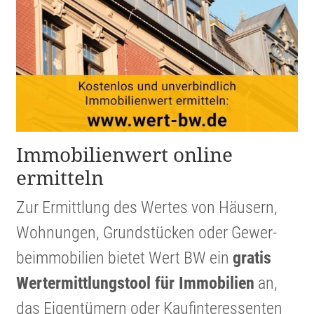
Immobi­li­en­wert online
ermitteln
Zur Ermitt­lung des Wertes von Häusern,
Wohnungen, Grund­stücken oder Gewer­
beim­mo­bi­lien bietet Wert BW ein
gratis
Werter­mitt­lungs­tool für Immobi­lien
an,
das Eigen­tü­mern oder Kaufin­ter­es­senten