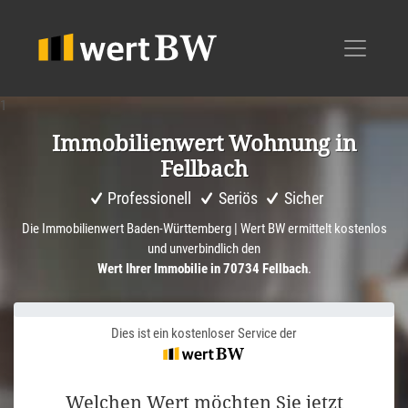
1
Immobi­li­en­wert Wohnung in
Fellbach
Professionell
Seriös
Sicher
Die Immobilienwert Baden-Württemberg | Wert BW ermittelt kostenlos
und unverbindlich den
Wert Ihrer Immobilie in 70734 Fellbach
.
Dies ist ein kostenloser Service der
Welchen Wert möchten Sie jetzt