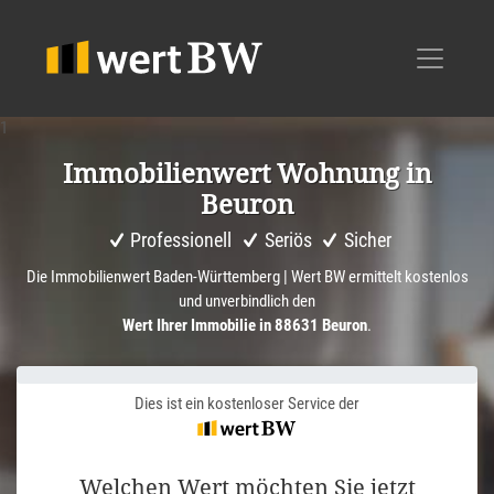
1
Immobi­li­en­wert Wohnung in
Beuron
Professionell
Seriös
Sicher
Die Immobilienwert Baden-Württemberg | Wert BW ermittelt kostenlos
und unverbindlich den
Wert Ihrer Immobilie in 88631 Beuron
.
Dies ist ein kostenloser Service der
Welchen Wert möchten Sie jetzt