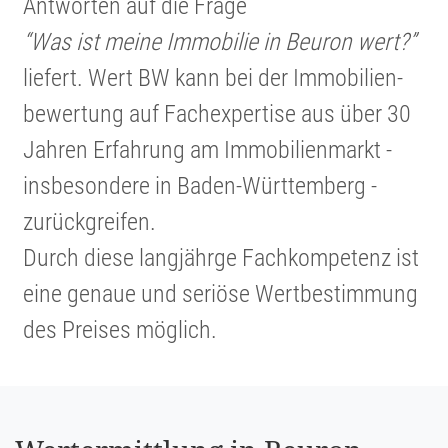
Antworten auf die Frage
“Was ist meine Immobilie in Beuron wert?”
liefert. Wert BW kann bei der Immobi­li­en­
be­wer­tung auf Fachex­per­tise aus über 30
Jahren Erfahrung am Immobi­li­en­markt -
insbe­son­dere in Baden-Württem­berg -
zurück­greifen.
Durch diese langjährge Fachkom­pe­tenz ist
eine genaue und seriöse Wertbe­stim­mung
des Preises möglich.