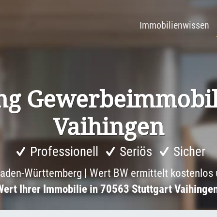
Immobilienwissen
ng Gewer­beim­mo­bil
Vaihingen
Professionell
Seriös
Sicher
aden-Württemberg | Wert BW ermittelt kostenlos 
Wert Ihrer Immobilie in 70563 Stuttgart Vaihinge