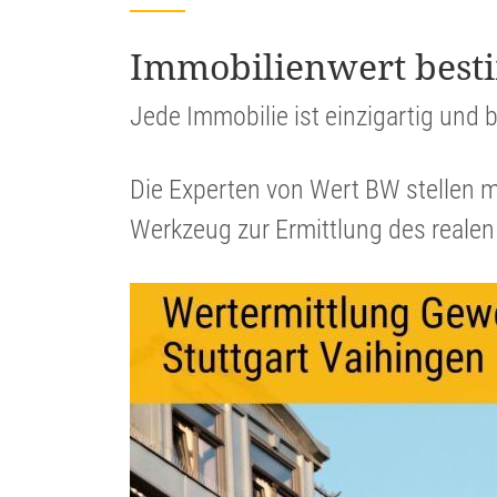
Immobi­li­en­wert be
Jede Immobilie ist einzig­artig und b
Die Experten von Wert BW stellen m
Werkzeug zur Ermitt­lung des realen