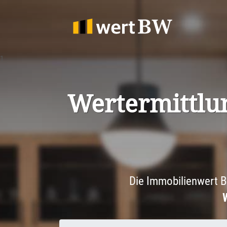
1
Werter­mitt­lu
Die Immobilienwert B