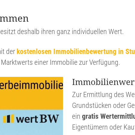
stimmen
esitzt deshalb ihren ganz indivi­du­ellen Wert.
it der
kosten­losen Immobi­li­en­be­wer­tung in St
 Markt­werts einer Immobilie zur Verfügung.
Immobi­li­en­wer
Zur Ermitt­lung des W
Grund­stücken oder Gew
ein
gratis Werter­mitt­
Eigen­tü­mern oder Kauf