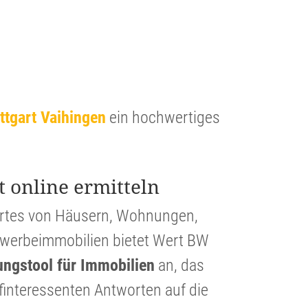
uttgart Vaihingen
ein hochwer­tiges
t online ermitteln
ertes von Häusern, Wohnungen,
er­beim­mo­bi­lien bietet Wert BW
lungs­tool für Immobi­lien
an, das
in­ter­es­senten Antworten auf die