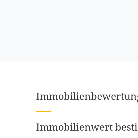
Immobi­li­en­be­wer­tu
Immobi­li­en­wert be