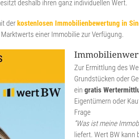
esitzt deshalb ihren ganz indivi­du­ellen Wert.
it der
kosten­losen Immobi­li­en­be­wer­tung in Si
 Markt­werts einer Immobilie zur Verfügung.
Immobi­li­en­wer
Zur Ermitt­lung des W
Grund­stücken oder Gew
ein
gratis Werter­mitt­
Eigen­tü­mern oder Kauf
Frage
“Was ist meine Immobil
liefert. Wert BW kann b