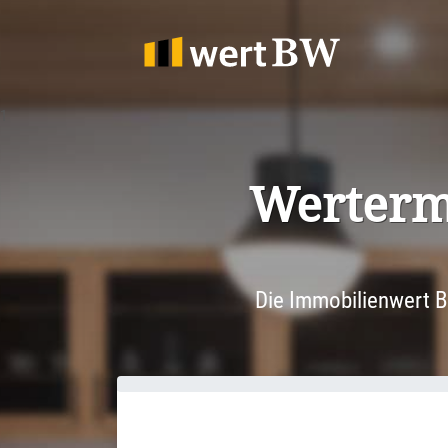
1
Werter­m
Die Immobilienwert B