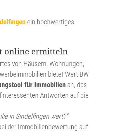
ndelfingen
ein hochwer­tiges
t online ermitteln
ertes von Häusern, Wohnungen,
er­beim­mo­bi­lien bietet Wert BW
lungs­tool für Immobi­lien
an, das
in­ter­es­senten Antworten auf die
ie in Sindelfingen wert?”
ei der Immobi­li­en­be­wer­tung auf