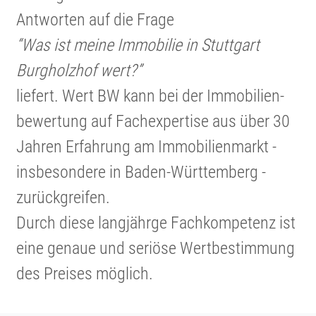
Antworten auf die Frage
“Was ist meine Immobilie in Stuttgart
Burgholzhof wert?”
liefert. Wert BW kann bei der Immobi­li­en­
be­wer­tung auf Fachex­per­tise aus über 30
Jahren Erfahrung am Immobi­li­en­markt -
insbe­son­dere in Baden-Württem­berg -
zurück­greifen.
Durch diese langjährge Fachkom­pe­tenz ist
eine genaue und seriöse Wertbe­stim­mung
des Preises möglich.