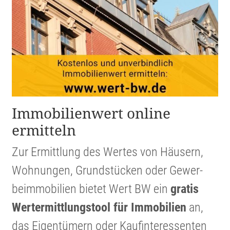
Immobi­li­en­wert online
ermitteln
Zur Ermitt­lung des Wertes von Häusern,
Wohnungen, Grund­stücken oder Gewer­
beim­mo­bi­lien bietet Wert BW ein
gratis
Werter­mitt­lungs­tool für Immobi­lien
an,
das Eigen­tü­mern oder Kaufin­ter­es­senten