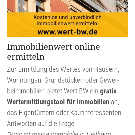
Immobi­li­en­wert online
ermitteln
Zur Ermitt­lung des Wertes von Häusern,
Wohnungen, Grund­stücken oder Gewer­
beim­mo­bi­lien bietet Wert BW ein
gratis
Werter­mitt­lungs­tool für Immobi­lien
an,
das Eigen­tü­mern oder Kaufin­ter­es­senten
Antworten auf die Frage
“Was ist meine Immobilie in Dielheim