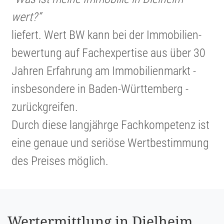
wert?”
liefert. Wert BW kann bei der Immobi­li­en­
be­wer­tung auf Fachex­per­tise aus über 30
Jahren Erfahrung am Immobi­li­en­markt -
insbe­son­dere in Baden-Württem­berg -
zurück­greifen.
Durch diese langjährge Fachkom­pe­tenz ist
eine genaue und seriöse Wertbe­stim­mung
des Preises möglich.
Wertermittlung in Dielheim