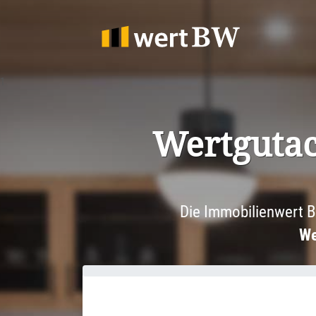
1
Wertgut­ac
Die Immobilienwert B
We