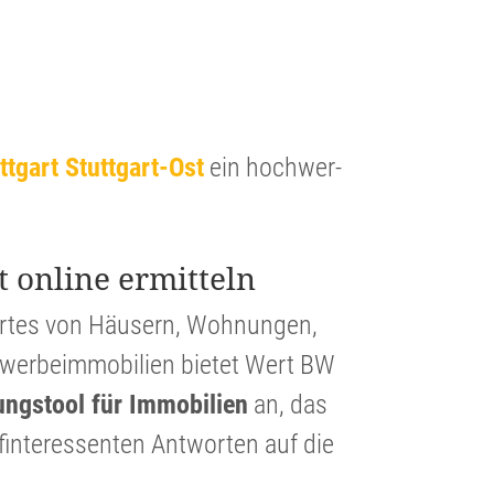
uttgart Stuttgart-Ost
ein hochwer­
.
t online ermitteln
ertes von Häusern, Wohnungen,
er­beim­mo­bi­lien bietet Wert BW
lungs­tool für Immobi­lien
an, das
in­ter­es­senten Antworten auf die