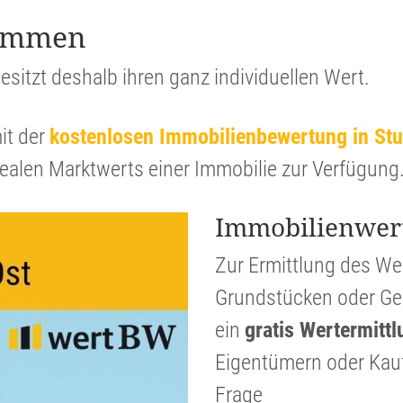
stimmen
esitzt deshalb ihren ganz indivi­du­ellen Wert.
it der
kosten­losen Immobi­li­en­be­wer­tung in St
realen Markt­werts einer Immobilie zur Verfügung
Immobi­li­en­wer
Zur Ermitt­lung des W
Grund­stücken oder Gew
ein
gratis Werter­mitt­
Eigen­tü­mern oder Kauf
Frage