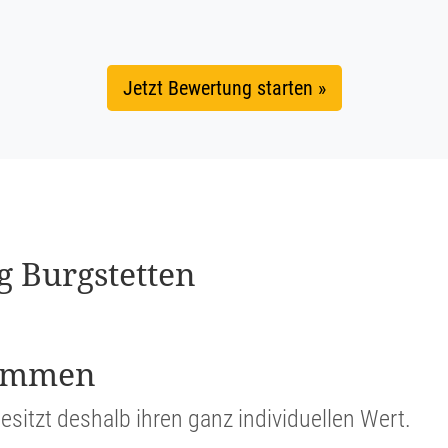
Jetzt Bewertung starten »
ng Burgstetten
stimmen
esitzt deshalb ihren ganz indivi­du­ellen Wert.