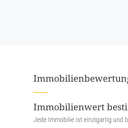
Immobi­li­en­be­wer­tu
Immobi­li­en­wert be
Jede Immobilie ist einzig­artig und b