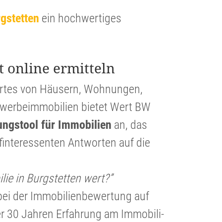
rgstetten
ein hochwer­tiges
t online ermitteln
ertes von Häusern, Wohnungen,
er­beim­mo­bi­lien bietet Wert BW
lungs­tool für Immobi­lien
an, das
in­ter­es­senten Antworten auf die
ie in Burgstetten wert?”
ei der Immobi­li­en­be­wer­tung auf
er 30 Jahren Erfahrung am Immobi­li­