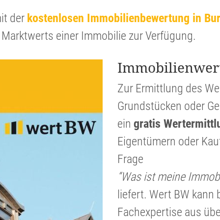
it der
kosten­losen Immobi­li­en­be­wer­tung in Bu
 Markt­werts einer Immobilie zur Verfügung.
Immobi­li­en­wer
Zur Ermitt­lung des W
Grund­stücken oder Gew
ein
gratis Werter­mitt­
Eigen­tü­mern oder Kauf
Frage
“Was ist meine Immobil
liefert. Wert BW kann b
Fachex­per­tise aus üb