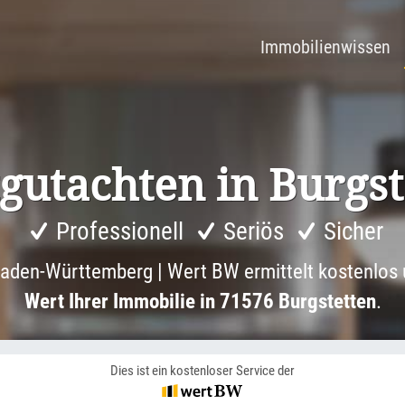
Immobilienwissen
ut­achten in Burgs­
Professionell
Seriös
Sicher
aden-Württemberg | Wert BW ermittelt kostenlos 
Wert Ihrer Immobilie in 71576 Burgstetten
.
Dies ist ein kostenloser Service der