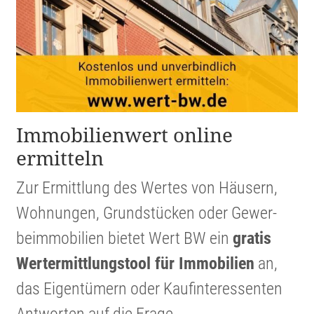
Immobi­li­en­wert online
ermitteln
Zur Ermitt­lung des Wertes von Häusern,
Wohnungen, Grund­stücken oder Gewer­
beim­mo­bi­lien bietet Wert BW ein
gratis
Werter­mitt­lungs­tool für Immobi­lien
an,
das Eigen­tü­mern oder Kaufin­ter­es­senten
Antworten auf die Frage