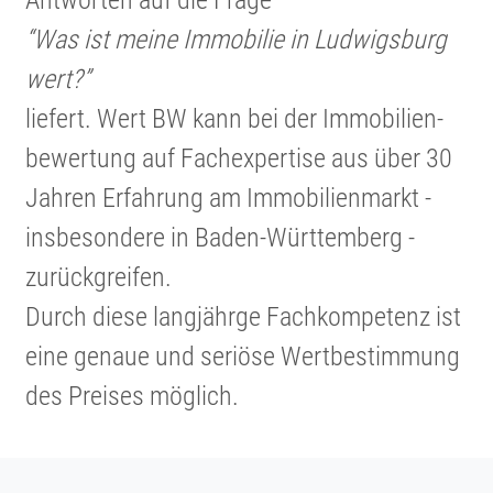
“Was ist meine Immobilie in Ludwigsburg
wert?”
liefert. Wert BW kann bei der Immobi­li­en­
be­wer­tung auf Fachex­per­tise aus über 30
Jahren Erfahrung am Immobi­li­en­markt -
insbe­son­dere in Baden-Württem­berg -
zurück­greifen.
Durch diese langjährge Fachkom­pe­tenz ist
eine genaue und seriöse Wertbe­stim­mung
des Preises möglich.