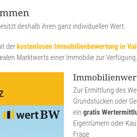
stimmen
esitzt deshalb ihren ganz indivi­du­ellen Wert.
it der
kosten­losen Immobi­li­en­be­wer­tung in V
realen Markt­werts einer Immobilie zur Verfügung
Immobi­li­en­wer
Zur Ermitt­lung des W
Grund­stücken oder Gew
ein
gratis Werter­mitt­
Eigen­tü­mern oder Kauf
Frage