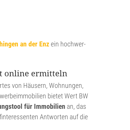
aihingen an der Enz
ein hochwer­
.
t online ermitteln
ertes von Häusern, Wohnungen,
er­beim­mo­bi­lien bietet Wert BW
lungs­tool für Immobi­lien
an, das
in­ter­es­senten Antworten auf die