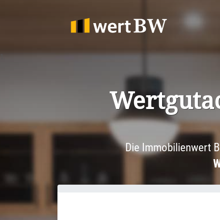
1
Wertgut­a
Die Immobilienwert B
W