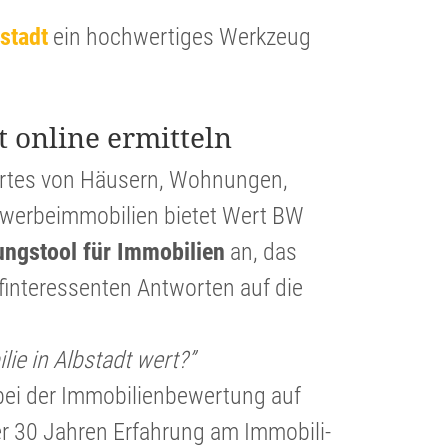
bstadt
ein hochwer­tiges Werkzeug
t online ermitteln
ertes von Häusern, Wohnungen,
er­beim­mo­bi­lien bietet Wert BW
lungs­tool für Immobi­lien
an, das
in­ter­es­senten Antworten auf die
ie in Albstadt wert?”
ei der Immobi­li­en­be­wer­tung auf
er 30 Jahren Erfahrung am Immobi­li­