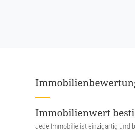
Immobi­li­en­be­wer­tu
Immobi­li­en­wert be
Jede Immobilie ist einzig­artig und b