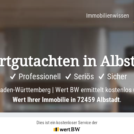
Immobilienwissen
tgut­achten in Albs
Professionell
Seriös
Sicher
aden-Württemberg | Wert BW ermittelt kostenlos 
Wert Ihrer Immobilie in 72459 Albstadt
.
Dies ist ein kostenloser Service der