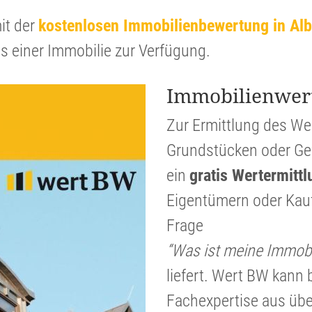
it der
kosten­losen Immobi­li­en­be­wer­tung in Al
ts einer Immobilie zur Verfügung.
Immobi­li­en­wer
Zur Ermitt­lung des W
Grund­stücken oder Gew
ein
gratis Werter­mitt­
Eigen­tü­mern oder Kauf
Frage
“Was ist meine Immobil
liefert. Wert BW kann b
Fachex­per­tise aus üb