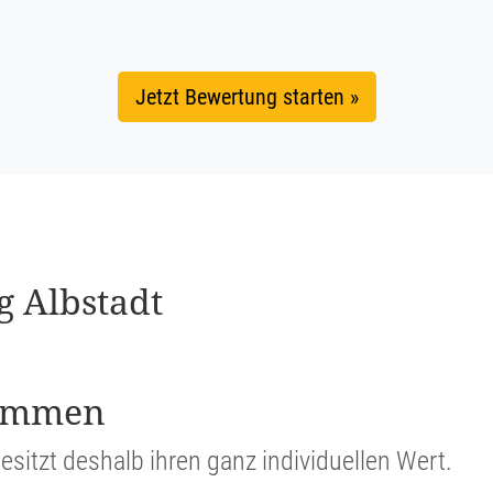
Jetzt Bewertung starten »
ng Albstadt
stimmen
esitzt deshalb ihren ganz indivi­du­ellen Wert.