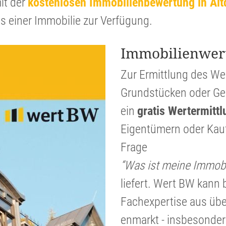
it der
kosten­losen Immobi­li­en­be­wer­tung in Alt
ts einer Immobilie zur Verfügung.
Immobi­li­en­wer
Zur Ermitt­lung des W
Grund­stücken oder Gew
ein
gratis Werter­mitt­
Eigen­tü­mern oder Kauf
Frage
“Was ist meine Immobil
liefert. Wert BW kann b
Fachex­per­tise aus üb
en­markt - insbe­son­d