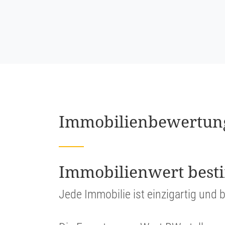
Immobi­li­en­be­wer­tu
Immobi­li­en­wert be
Jede Immobilie ist einzig­artig und b