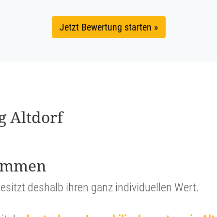
Jetzt Bewertung starten »
ng Altdorf
stimmen
esitzt deshalb ihren ganz indivi­du­ellen Wert.