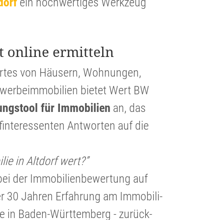
dorf
ein hochwer­tiges Werkzeug
t online ermitteln
ertes von Häusern, Wohnungen,
er­beim­mo­bi­lien bietet Wert BW
lungs­tool für Immobi­lien
an, das
in­ter­es­senten Antworten auf die
ie in Altdorf wert?”
ei der Immobi­li­en­be­wer­tung auf
er 30 Jahren Erfahrung am Immobi­li­
ere in Baden-Württem­berg - zurück­