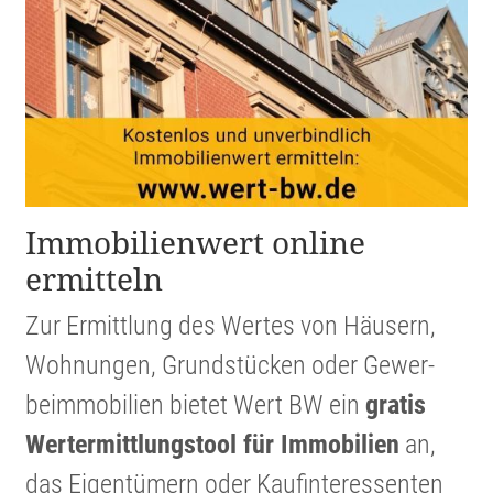
Immobi­li­en­wert online
ermitteln
Zur Ermitt­lung des Wertes von Häusern,
Wohnungen, Grund­stücken oder Gewer­
beim­mo­bi­lien bietet Wert BW ein
gratis
Werter­mitt­lungs­tool für Immobi­lien
an,
das Eigen­tü­mern oder Kaufin­ter­es­senten