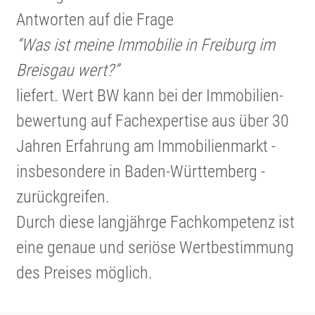
Antworten auf die Frage
“Was ist meine Immobilie in Freiburg im
Breisgau wert?”
liefert. Wert BW kann bei der Immobi­li­en­
be­wer­tung auf Fachex­per­tise aus über 30
Jahren Erfahrung am Immobi­li­en­markt -
insbe­son­dere in Baden-Württem­berg -
zurück­greifen.
Durch diese langjährge Fachkom­pe­tenz ist
eine genaue und seriöse Wertbe­stim­mung
des Preises möglich.