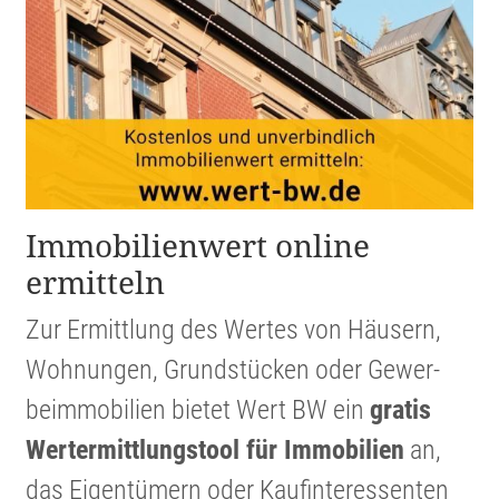
Immobi­li­en­wert online
ermitteln
Zur Ermitt­lung des Wertes von Häusern,
Wohnungen, Grund­stücken oder Gewer­
beim­mo­bi­lien bietet Wert BW ein
gratis
Werter­mitt­lungs­tool für Immobi­lien
an,
das Eigen­tü­mern oder Kaufin­ter­es­senten