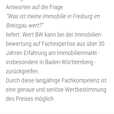
Antworten auf die Frage
“Was ist meine Immobilie in Freiburg im
Breisgau wert?”
liefert. Wert BW kann bei der Immobi­li­en­
be­wer­tung auf Fachex­per­tise aus über 30
Jahren Erfahrung am Immobi­li­en­markt -
insbe­son­dere in Baden-Württem­berg -
zurück­greifen.
Durch diese langjährge Fachkom­pe­tenz ist
eine genaue und seriöse Wertbe­stim­mung
des Preises möglich.